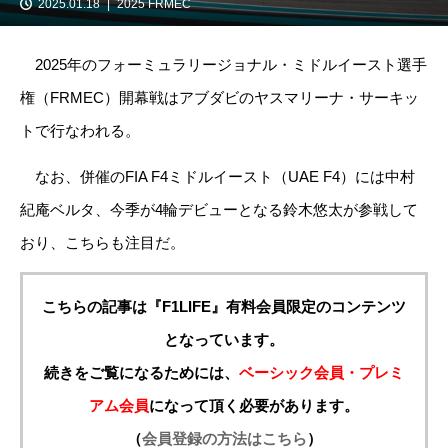
2025.01.18
2025 FRMEC
2025年のフォーミュラリージョナル・ミドルイースト選手
権（FRMEC）開幕戦はアブダビのヤスマリーナ・サーキッ
トで行なわれる。
なお、併催のFIA F4ミドルイースト（UAE F4）には中村
紀庵ベルタ、今季が4輪デビューとなる鈴木悠太が参戦して
おり、こちらも注目だ。
こちらの記事は『F1LIFE』有料会員限定のコンテンツ
となっています。
続きをご覧になるためには、
ベーシック会員・プレミ
アム会員
になって頂く必要があります。
（
会員登録の方法はこちら
）