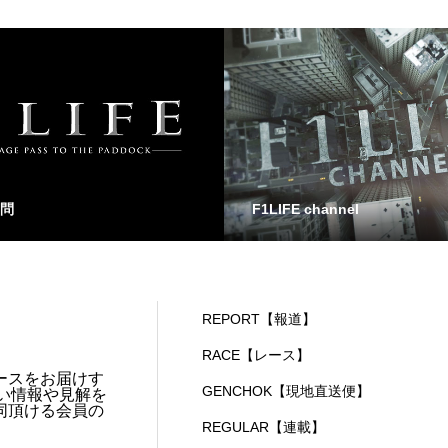
問
F1LIFE channel
REPORT【報道】
RACE【レース】
ースをお届けす
GENCHOK【現地直送便】
い情報や見解を
同頂ける会員の
REGULAR【連載】