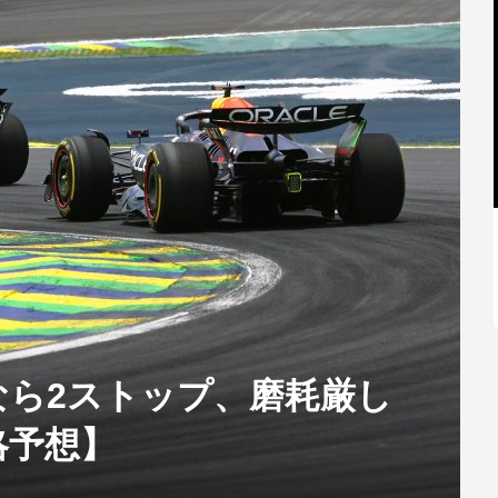
【特別記事】レーシングブルズ、
VCARB 02を生み出すファクトリー...
なら2ストップ、磨耗厳し
略予想】