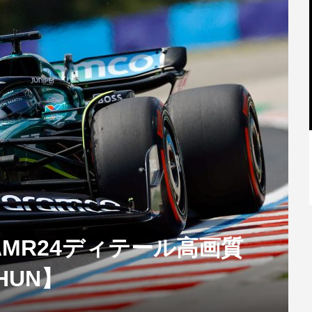
【特別記事】レーシングブルズ、
VCARB 02を生み出すファクトリー...
MR24ディテール高画質
 HUN】