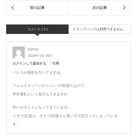
コメント ( 1 )
トラックバックは利用できません。
bando
2024年 5月 26日
ログインして返信する
引用
ペレスが精彩を欠いてますね。
フェルスタッペンからコンマ3秒落ちなので、
平常運転という見方もできますが、、
争いがタイトになってきている分、
イモラQ2落ち、モナコQ3落ちと悪い方で目立ってしまっていま
す。