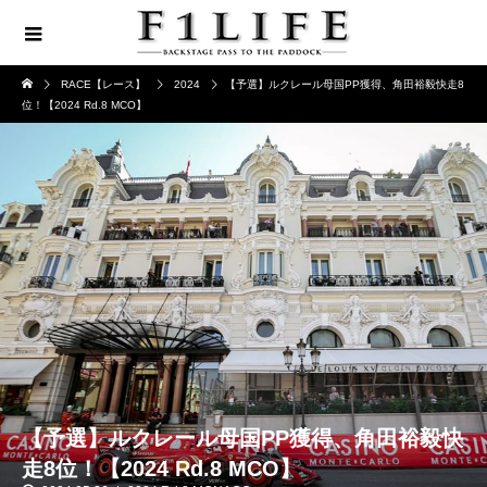
RACE【レース】
2024
【予選】ルクレール母国PP獲得、角田裕毅快走8
位！【2024 Rd.8 MCO】
【予選】ルクレール母国PP獲得、角田裕毅快
走8位！【2024 Rd.8 MCO】