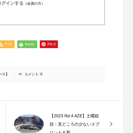
ログインする
（会員の方）
RSS
feedly
Pin it
ース】
コメント:
0
【2023 Rd.4 AZE】土曜総
括：見どころの少ないスプ
リント＆新...