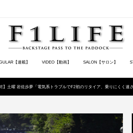
EGULAR【連載】
VIDEO【動画】
SALON【サロン】
.4 AZE】土曜 岩佐歩夢「電気系トラブルでF2初のリタイア、乗りにくく