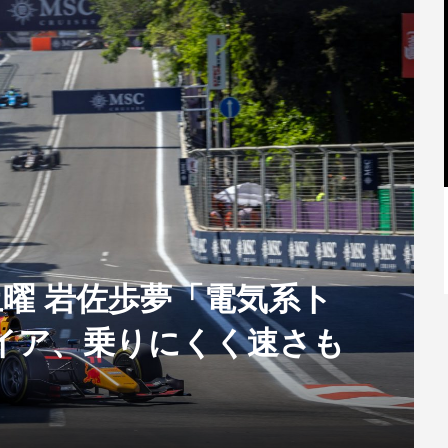
【特別記事】レーシングブルズ、
VCARB 02を生み出すファクトリー...
E】土曜 岩佐歩夢「電気系ト
イア、乗りにくく速さも