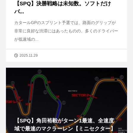
【SPQ】決勝戦略は未知数。ソフトだけ
バ...
カタールGPのスプリント予選では、路面のグリップが
非常に良好な渋滞にはあったものの、多くのドライバー
が低速域の...
2025.11.29
【SPQ】角田裕毅がターン1最速、全速度
域で最速のマクラーレン【ミニセクター】